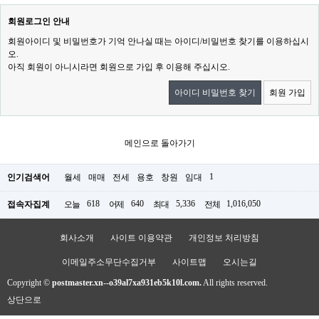
회원로그인 안내
회원아이디 및 비밀번호가 기억 안나실 때는 아이디/비밀번호 찾기를 이용하십시
오.
아직 회원이 아니시라면 회원으로 가입 후 이용해 주십시오.
아이디 비밀번호 찾기
회원 가입
메인으로 돌아가기
1
인기검색어
월세
매매
전세
용호
창원
임대
618
640
5,336
1,016,050
접속자집계
오늘
어제
최대
전체
회사소개
사이트 이용약관
개인정보 처리방침
이메일주소무단수집거부
사이트맵
오시는길
Copyright ©
postmaster.xn--o39al7xa931eb5k10l.com.
All rights reserved.
상단으로