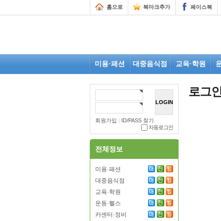
홈으로
북마크추가
페이스북
미용·패션
대중음식점
교육·학원
로그
회원가입
|
ID/PASS 찾기
자동로그인
전체정보
미용·패션
대중음식점
교육·학원
운동·헬스
카센터·정비