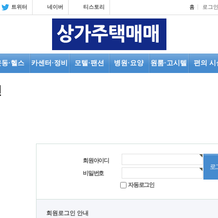
트위터
네이버
티스토리
홈
로그
운동·헬스
카센터·정비
모텔·팬션
병원·요양
원룸·고시텔
편의 시
인
회원아이디
비밀번호
자동로그인
회원로그인 안내