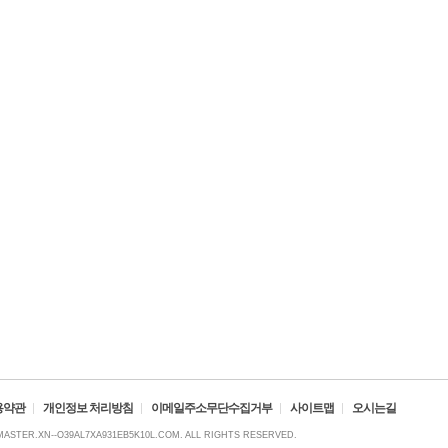
용약관
개인정보 처리방침
이메일주소무단수집거부
사이트맵
오시는길
ASTER.XN--O39AL7XA931EB5K10L.COM. ALL RIGHTS RESERVED.