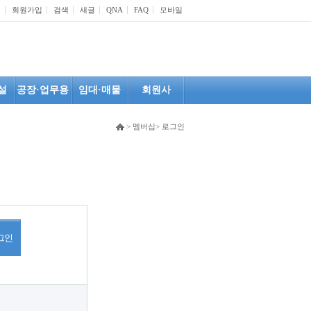
인
회원가입
검색
새글
QNA
FAQ
모바일
설
공장·업무용
임대·매물
회원사
> 멤버십> 로그인